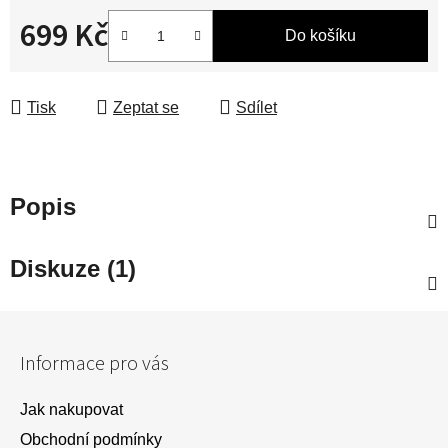
699 Kč
Do košíku
Měrná cena:
Tisk
Zeptat se
Sdílet
Popis
Diskuze (1)
Z
á
Informace pro vás
p
a
Jak nakupovat
t
Obchodní podmínky