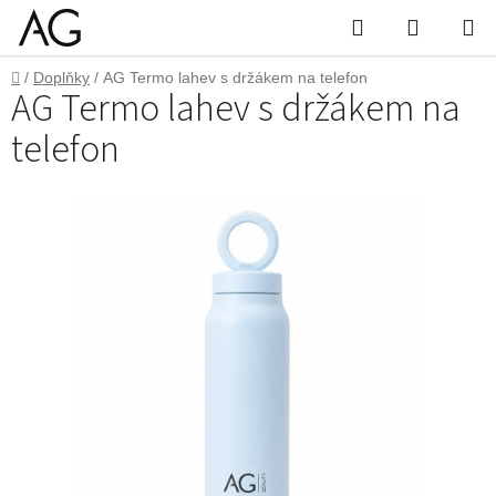
Přejít
Hledat
Nákupn
na
obsah
košík
Domů
/
Doplňky
/
AG Termo lahev s držákem na telefon
AG Termo lahev s držákem na
telefon