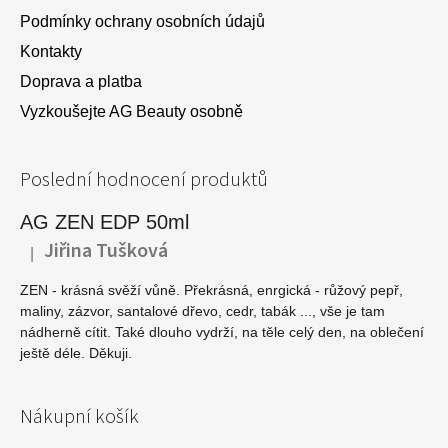
í
Podmínky ochrany osobních údajů
Kontakty
Doprava a platba
Vyzkoušejte AG Beauty osobně
Poslední hodnocení produktů
AG ZEN EDP 50ml
Jiřina Tušková
|
Hodnocení produktu je 5 z 5 hvězdiček.
ZEN - krásná svěží vůně. Překrásná, enrgická - růžový pepř,
maliny, zázvor, santalové dřevo, cedr, tabák ..., vše je tam
nádherně cítit. Také dlouho vydrží, na těle celý den, na oblečení
ještě déle. Děkuji.
Nákupní košík