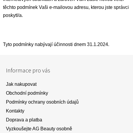
těchto podmínek Vaši e-mailovou adresu, kterou jste správci
poskytl/a.
Tyto podmínky nabývají účinnosti dnem 31.1.2024.
Z
á
Informace pro vás
p
a
Jak nakupovat
t
Obchodní podmínky
í
Podmínky ochrany osobních údajů
Kontakty
Doprava a platba
Vyzkoušejte AG Beauty osobně