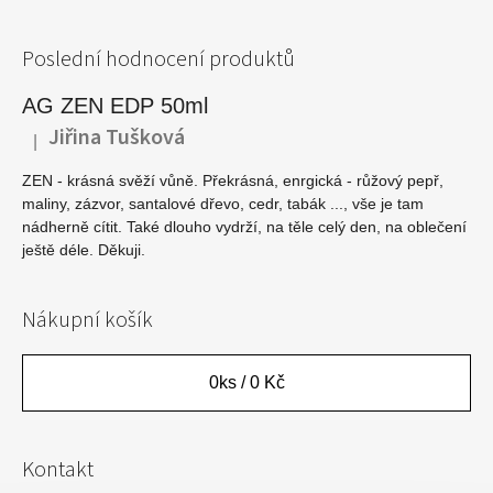
Poslední hodnocení produktů
AG ZEN EDP 50ml
Jiřina Tušková
|
Hodnocení produktu je 5 z 5 hvězdiček.
ZEN - krásná svěží vůně. Překrásná, enrgická - růžový pepř,
maliny, zázvor, santalové dřevo, cedr, tabák ..., vše je tam
nádherně cítit. Také dlouho vydrží, na těle celý den, na oblečení
ještě déle. Děkuji.
Nákupní košík
0
ks /
0 Kč
Kontakt