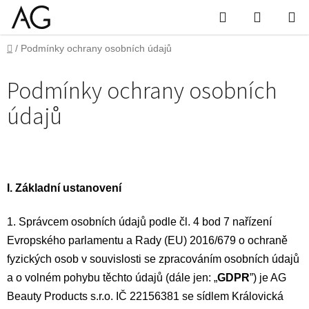
Přejít
Hledat
Nákupn
na
obsah
košík
Domů
/
Podmínky ochrany osobních údajů
Podmínky ochrany osobních
údajů
I.
Základní ustanovení
1. Správcem osobních údajů podle čl. 4 bod 7 nařízení
Evropského parlamentu a Rady (EU) 2016/679 o ochraně
fyzických osob v souvislosti se zpracováním osobních údajů
a o volném pohybu těchto údajů (dále jen: „
GDPR
”) je AG
Beauty Products s.r.o. IČ
22156381
se sídlem Královická