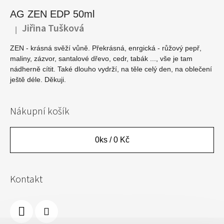
AG ZEN EDP 50ml
Jiřina Tušková
|
Hodnocení produktu je 5 z 5 hvězdiček.
ZEN - krásná svěží vůně. Překrásná, enrgická - růžový pepř,
maliny, zázvor, santalové dřevo, cedr, tabák ..., vše je tam
nádherně cítit. Také dlouho vydrží, na těle celý den, na oblečení
ještě déle. Děkuji.
Nákupní košík
0
ks /
0 Kč
Kontakt