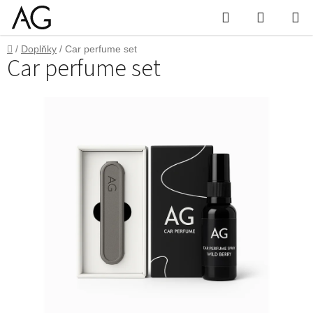
Přejít
Hledat
Nákupn
na
obsah
košík
Domů
/
Doplňky
/
Car perfume set
Car perfume set