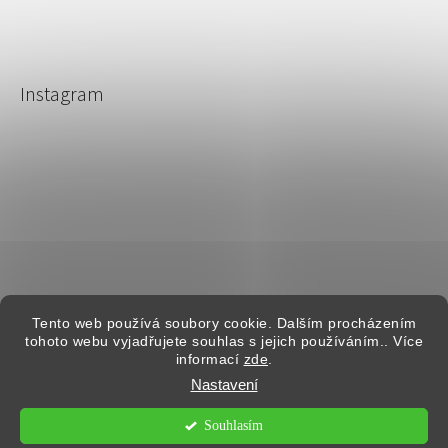
Instagram
Sledovat na Instagramu
Tento web používá soubory cookie. Dalším procházením
tohoto webu vyjadřujete souhlas s jejich používáním.. Více
informací
zde
.
Nastavení
Vytvořil Shoptet
Upraveno firmou:
Lukegroup.cz
Souhlasím
Copyright 2026
AG Beauty - Agáta Hanychová
.