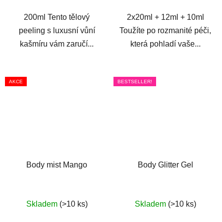
5
200ml Tento tělový
2x20ml + 12ml + 10ml
hvězdiček.
peeling s luxusní vůní
Toužíte po rozmanité péči,
kašmíru vám zaručí...
která pohladí vaše...
AKCE
BESTSELLER!
Body mist Mango
Body Glitter Gel
Skladem
(>10 ks)
Skladem
(>10 ks)