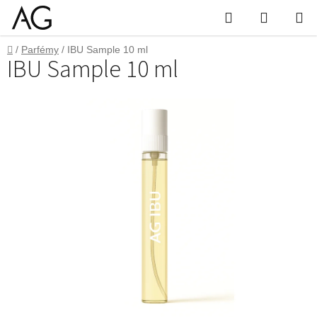
Přejít
Hledat
Nákupn
na
obsah
košík
Domů
/
Parfémy
/
IBU Sample 10 ml
IBU Sample 10 ml