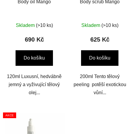
Body oil Mango
Body scrub Mango
Skladem
(>10 ks)
Skladem
(>10 ks)
690 Kč
625 Kč
Do košíku
Do košíku
120ml Luxusní, hedvábně
200ml Tento tělový
jemný a vyživující tělový
peeling potěší exotickou
olej...
vůní...
AKCE