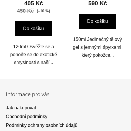
405 Kč
590 Kč
450 Kč
(–10 %)
Do košíku
Do košíku
150ml Jedinečný tělový
120ml Osvěžte se a
gel s jemnými třpytkami,
ponořte se do exotické
který pokožce...
smyslnosti s naší...
Z
á
Informace pro vás
p
a
Jak nakupovat
t
Obchodní podmínky
í
Podmínky ochrany osobních údajů