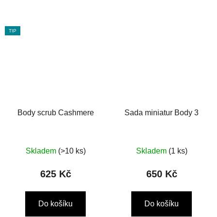
TIP
Body scrub Cashmere
Sada miniatur Body 3
Průměrné
Skladem
(>10 ks)
Skladem
(1 ks)
hodnocení
produktu
625 Kč
650 Kč
je
5,0
Do košíku
Do košíku
z