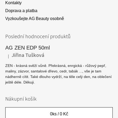
Kontakty
Doprava a platba
Vyzkoušejte AG Beauty osobně
Poslední hodnocení produktů
AG ZEN EDP 50ml
Jiřina Tušková
|
Hodnocení produktu je 5 z 5 hvězdiček.
ZEN - krásná svěží vůně. Překrásná, enrgická - růžový pepř,
maliny, zázvor, santalové dřevo, cedr, tabák ..., vše je tam
nádherně cítit. Také dlouho vydrží, na těle celý den, na oblečení
ještě déle. Děkuji.
Nákupní košík
0
ks /
0 Kč