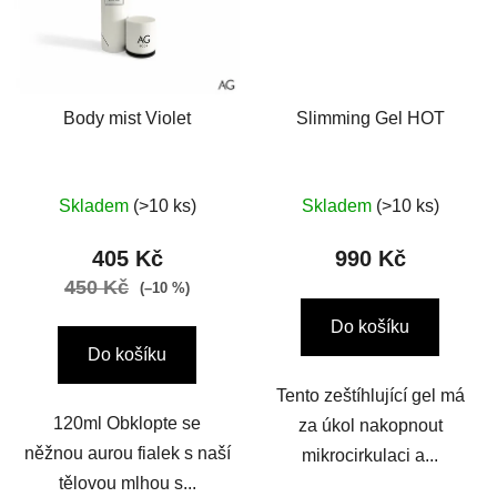
Body mist Violet
Slimming Gel HOT
Skladem
(>10 ks)
Skladem
(>10 ks)
405 Kč
990 Kč
450 Kč
(–10 %)
Do košíku
Do košíku
Tento zeštíhlující gel má
120ml Obklopte se
za úkol nakopnout
něžnou aurou fialek s naší
mikrocirkulaci a...
tělovou mlhou s...