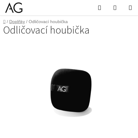
Přejít
Hledat
Nákupn
na
obsah
košík
Domů
/
Doplňky
/
Odličovací houbička
Odličovací houbička