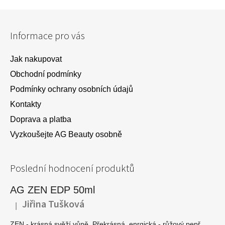
Z
á
Informace pro vás
p
a
Jak nakupovat
t
Obchodní podmínky
í
Podmínky ochrany osobních údajů
Kontakty
Doprava a platba
Vyzkoušejte AG Beauty osobně
Poslední hodnocení produktů
AG ZEN EDP 50ml
Jiřina Tušková
|
Hodnocení produktu je 5 z 5 hvězdiček.
ZEN - krásná svěží vůně. Překrásná, enrgická - růžový pepř,