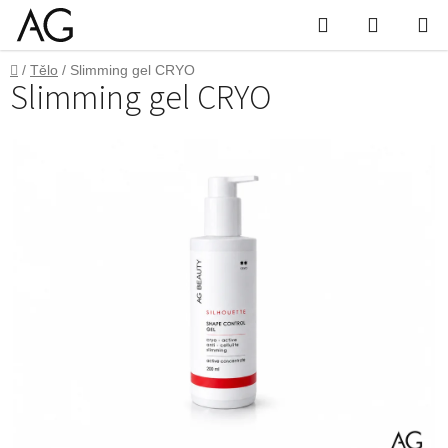
Přejít
Hledat
Nákupn
na
obsah
košík
Domů
/
Tělo
/
Slimming gel CRYO
Slimming gel CRYO