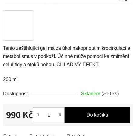
Tento zeštíhlující gel má za úkol nakopnout mikrocirkulaci a
metabolismus v podkoží. Účinně může pomoci ke zmírnění
celulitidy a otoků nohou. CHLADIVÝ EFEKT.
200 ml
Dostupnost
Skladem
(>10 ks)
990 Kč
Do košíku
Měrná cena: