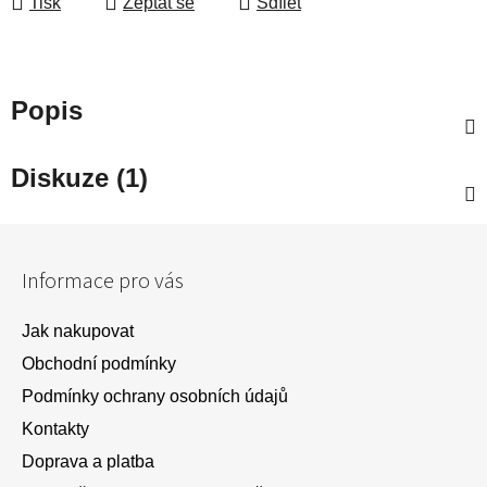
Tisk
Zeptat se
Sdílet
Popis
Diskuze (1)
Z
á
Informace pro vás
p
a
Jak nakupovat
t
Obchodní podmínky
í
Podmínky ochrany osobních údajů
Kontakty
Doprava a platba