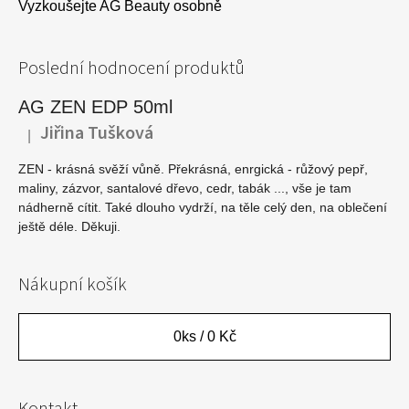
Vyzkoušejte AG Beauty osobně
Poslední hodnocení produktů
AG ZEN EDP 50ml
Jiřina Tušková
|
Hodnocení produktu je 5 z 5 hvězdiček.
ZEN - krásná svěží vůně. Překrásná, enrgická - růžový pepř,
maliny, zázvor, santalové dřevo, cedr, tabák ..., vše je tam
nádherně cítit. Také dlouho vydrží, na těle celý den, na oblečení
ještě déle. Děkuji.
Nákupní košík
0
ks /
0 Kč
Kontakt