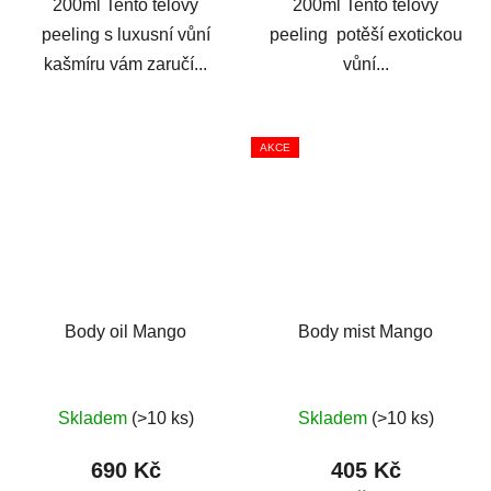
200ml Tento tělový
200ml Tento tělový
hvězdiček.
peeling s luxusní vůní
peeling potěší exotickou
kašmíru vám zaručí...
vůní...
AKCE
Body oil Mango
Body mist Mango
Skladem
(>10 ks)
Skladem
(>10 ks)
690 Kč
405 Kč