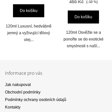
450 Kč
(–10 %)
Do košíku
Do košíku
120ml Luxusní, hedvábně
120ml Osvěžte se a
jemný a vyživující tělový
ponořte se do exotické
olej...
smyslnosti s naší...
Z
á
Informace pro vás
p
a
Jak nakupovat
t
Obchodní podmínky
í
Podmínky ochrany osobních údajů
Kontakty